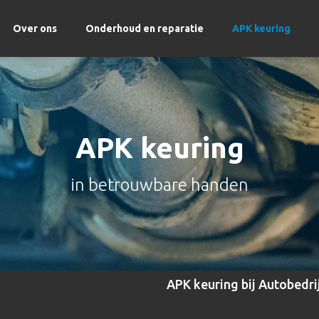
Over ons
Onderhoud en reparatie
APK keuring
APK keuring
in betrouwbare handen
APK keuring bij Autobedrij