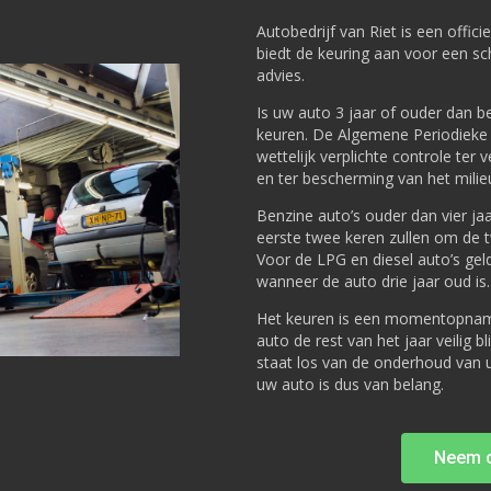
Autobedrijf van Riet is een offici
biedt de keuring aan voor een sc
advies.
Is uw auto 3 jaar of ouder dan ben
keuren. De Algemene Periodieke 
wettelijk verplichte controle ter 
en ter bescherming van het milie
Benzine auto’s ouder dan vier j
eerste twee keren zullen om de tw
Voor de LPG en diesel auto’s gel
wanneer de auto drie jaar oud is.
Het keuren is een momentopname
auto de rest van het jaar veilig b
staat los van de onderhoud van 
uw auto is dus van belang.
Neem c